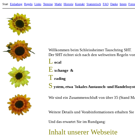
Start
Einladung
Regeln
Links
Termine
Markt
Historie
Kontakt
Stammtisch
FAQ
Danke
Intern
Foto
Willkommen beim Schleissheimer Tauschring SHT.
Der SHT richtet sich nach den weltweiten Regeln vo
L
ocal
E
xchange &
T
rading
S
ystem, etwa 'lokales Austausch- und Handelssys
Wir sind ein Zusammenschluß von über 35 (Stand Ma
Weitere Details und Vorabinformationen erhalten Si
Und das erwartet Sie im Rundgang:
Inhalt unserer Webseite