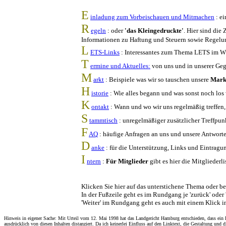
E
inladung zum Vorbeischauen und Mitmachen
: e
R
egeln
: oder
'das Kleingedruckte'
. Hier sind die
Informationen zu Haftung und Steuern sowie Regelun
L
ETS-Links
: Interessantes zum Thema LETS im 
T
ermine und Aktuelles:
von uns und in unserer Ge
M
arkt
: Beispiele was wir so tauschen unsere
Mark
H
istorie
: Wie alles begann und was sonst noch los 
K
ontakt
: Wann und wo wir uns regelmäßig treffen,
S
tammtisch
: unregelmäßiger zusätzlicher Treffpu
F
AQ
: häufige Anfragen an uns und unsere Antworte
D
anke
: für die Unterstützung, Links und Eintragun
I
ntern
:
Für Mitglieder
gibt es hier die Mitgliederl
Klicken Sie hier auf das unterstichene Thema oder 
In der Fußzeile geht es im Rundgang je 'zurück' oder '
'Weiter' im Rundgang geht es auch mit einem Klick in
Hinweis in eigener Sache: Mit Urteil vom 12. Mai 1998 hat das Landgericht Hamburg entschieden, dass ein Be
ausdrücklich von diesen Inhalten distanziert. Da ich keinerlei Einfluss auf den Linktext, die Gestaltung und 