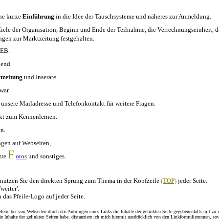
ine kurze
Einführung
in die Idee der Tauschsysteme und näheres zur Anmeldung.
 Ziele der Organisation, Beginn und Ende der Teilnahme, die Verrechnungseinheit, 
gen zur Marktzeitung festgehalten.
WEB.
gend.
tzeitung
und Inserate.
war.
 unsere Mailadresse und Telefonkontakt für weitere Fragen.
nkt zum Kennenlernen.
n.
gen auf Webseiten, ...
F
iste
otos
und sonstiges.
benutzen Sie den direkten Sprung zum Thema in der Kopfzeile
(TOP)
jeder Seite.
weiter'.
 das Pfeile-Logo auf jeder Seite.
treiber von Webseiten durch das Anbringen eines Links die Inhalte der gelinkten Seite gegebenenfalls mit zu v
die Inhalte der gelinkten Seiten habe, distanziere ich mich hiermit ausdrücklich von den Linkformulierungen, so