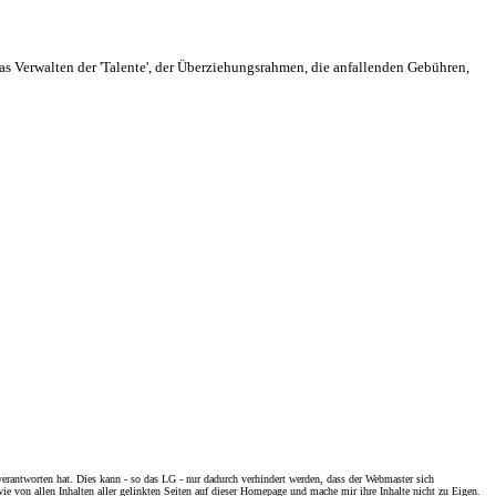
das Verwalten der 'Talente', der Überziehungsrahmen, die anfallenden Gebühren,
erantworten hat. Dies kann - so das LG - nur dadurch verhindert werden, dass der Webmaster sich
wie von allen Inhalten aller gelinkten Seiten auf dieser Homepage und mache mir ihre Inhalte nicht zu Eigen.