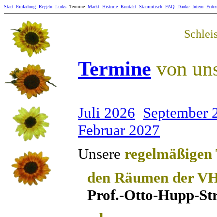
Start
Einladung
Regeln
Links
Termine
Markt
Historie
Kontakt
Stammtisch
FAQ
Danke
Intern
Foto
Schlei
Termine
von uns
Juli 2026
September 
Februar 2027
Unsere
regelmäßigen 
den Räumen der
VH
Prof.-Otto-Hupp-Str