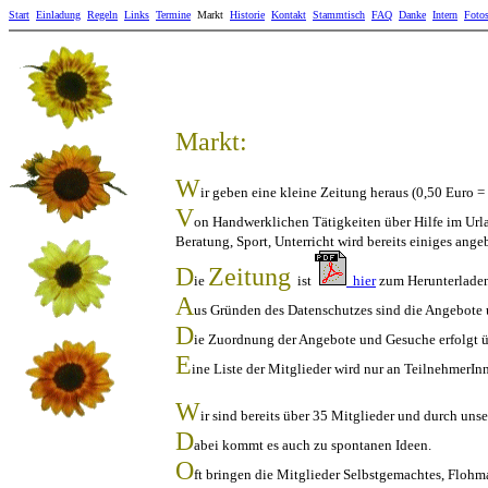
Start
Einladung
Regeln
Links
Termine
Markt
Historie
Kontakt
Stammtisch
FAQ
Danke
Intern
Foto
Markt:
W
ir geben eine kleine Zeitung heraus (0,50 Euro 
V
on Handwerklichen Tätigkeiten über Hilfe im Url
Beratung, Sport, Unterricht wird bereits einiges ang
D
Zeitung
ie
ist
hier
zum Herunterladen 
A
us Gründen des Datenschutzes sind die Angebote 
D
ie Zuordnung der Angebote und Gesuche erfolgt 
E
ine Liste der Mitglieder wird nur an TeilnehmerIn
W
ir sind bereits über 35 Mitglieder und durch un
D
abei kommt es auch zu spontanen Ideen.
O
ft bringen die Mitglieder Selbstgemachtes, Floh