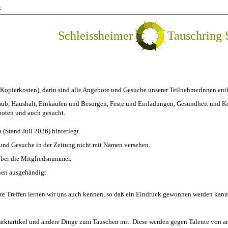
s
Schleissheimer
Tauschring
= Kopierkosten), darin sind alle Angebote und Gesuche unserer TeilnehmerInnen ent
aub, Haushalt, Einkaufen und Besorgen, Feste und Einladungen, Gesundheit und Kö
eboten und auch gesucht.
(Stand Juli 2026) hinterlegt.
und Gesuche in der Zeitung nicht mit Namen versehen.
über die Mitgliedsnummer.
nen ausgehändigt.
sere Treffen lernen wir uns auch kennen, so daß ein Eindruck gewonnen werden kann,
marktartikel und andere Dinge zum Tauschen mit. Diese werden gegen Talente von a